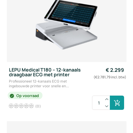
LEPU Medical T180 – 12-kanaals
€
2.299
draagbaar ECG met printer
(€2.781,79 incl. btw)
Professioneel 12-kanaals ECG met
ingebouwde printer voor snelle en…
Op voorraad
0