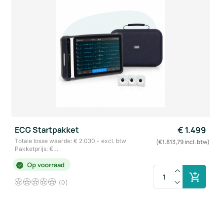
ECG Startpakket
€
1.499
Totale losse waarde: € 2.030,- excl. btw
(€1.813,79 incl. btw)
Pakketprijs: €…
Op voorraad
0