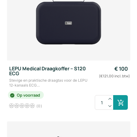
LEPU Medical Draagkoffer – S120
€
100
ECG
(€121,00 incl. btw)
Stevige en praktische draagtas voor de LEPU
12-kanaals ECG…
Op voorraad
0