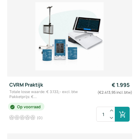
CVRM Praktijk
€
1.995
Totale losse waarde: € 3.133,- excl. btw
(€2.413,95 incl. btw)
Pakketprijs: €…
Op voorraad
0