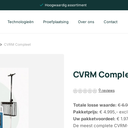
Hoogwaardig assortiment
Technologieën
Proefplaatsing
Over ons
Contact
CVRM Compleet
CVRM Compl
0
Totale losse waarde:
€ 6.9
Pakketprijs:
€ 4.995,- excl
Uw pakketvoordeel:
€ 1.97
De meest complete CVRM-o