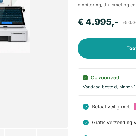
monitoring, thuismeting en
€
4.995
,-
(
€
6.0
Toe
Op voorraad
Vandaag besteld, binnen 
Betaal veilig met
Gratis verzending 