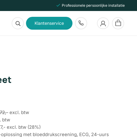
Professionele persoonlijke installatie
Klantenservice
Geen producten in de winkelwagen.
eet
72,-
excl. btw
. btw
7,- excl. btw (28%)
plossing met bloeddrukscreening, ECG, 24-uurs