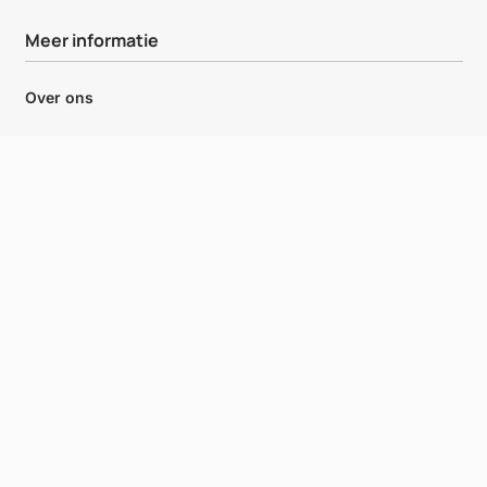
Meer informatie
Over ons
Proefplaatsing
Login
Klantenservice
Contact
Werken bij Retomed Health
+31 (0) 85 482 81 30
info@retomed.nl
Maandag t/m vrijdag 08:30
Antwoord binnen
– 17:00
24 uur
Contact
+31 (0) 85 482 81 30
Maandag t/m vrijdag 08:30 – 17:00
info@retomed.nl
Antwoord binnen 24 uur