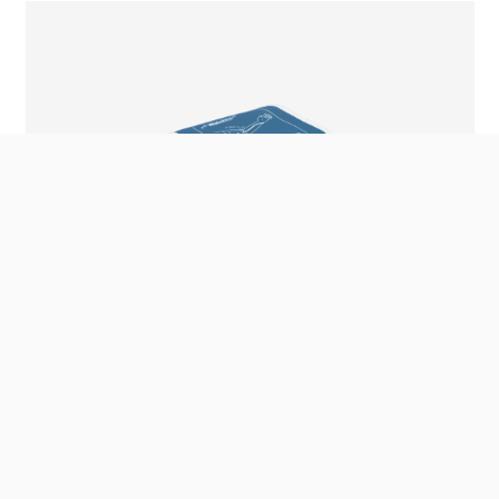
Login
Klantenservice
+31 (0) 85 482 81 30
info@retomed.nl
Maandag t/m vrijdag 08:30
Antwoord binnen
– 17:00
24 uur
Microlife WatchBP Manchet Home –
Maat M (22-32 cm)
De Microlife WatchBP Home manchet in maat
M is…