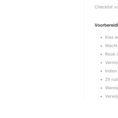
Checklist v
Voorbereid
Kies e
Wacht 
Rook o
Vermij
Indien
Zit ru
Wannee
Verwij