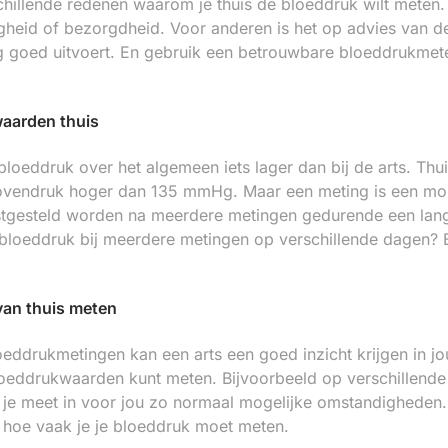
schillende redenen waarom je thuis de bloeddruk wilt meten
gheid of bezorgdheid. Voor anderen is het op advies van de
g goed uitvoert. En gebruik een betrouwbare bloeddrukmete
aarden thuis
 bloeddruk over het algemeen iets lager dan bij de arts. Th
 bovendruk hoger dan 135 mmHg. Maar een meting is een 
tgesteld worden na meerdere metingen gedurende een lange
loeddruk bij meerdere metingen op verschillende dagen? B
van thuis meten
oeddrukmetingen kan een arts een goed inzicht krijgen in jou
loeddrukwaarden kunt meten. Bijvoorbeeld op verschillend
 je meet in voor jou zo normaal mogelijke omstandigheden.
hoe vaak je je bloeddruk moet meten.