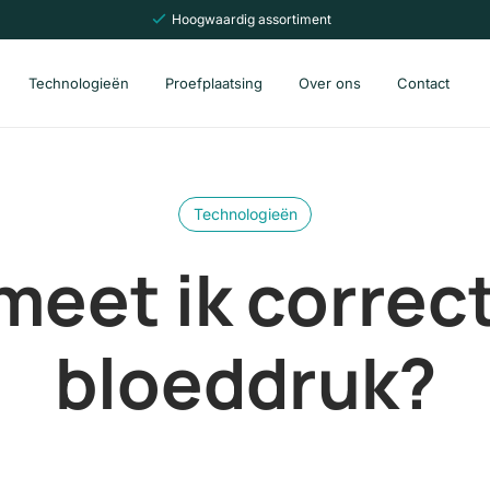
Hoogwaardig assortiment
Technologieën
Proefplaatsing
Over ons
Contact
Technologieën
meet ik correct
bloeddruk?