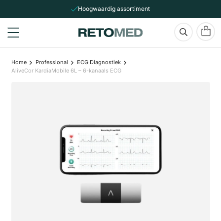
Hoogwaardig assortiment
Home
Professional
ECG Diagnostiek
AliveCor KardiaMobile 6L – 6-kanaals ECG