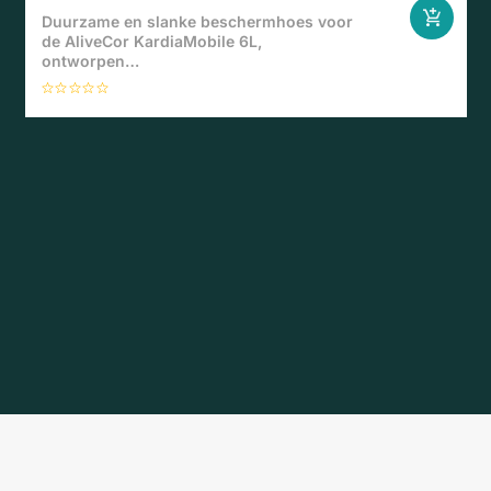
Duurzame en slanke beschermhoes voor
de AliveCor KardiaMobile 6L,
ontworpen…