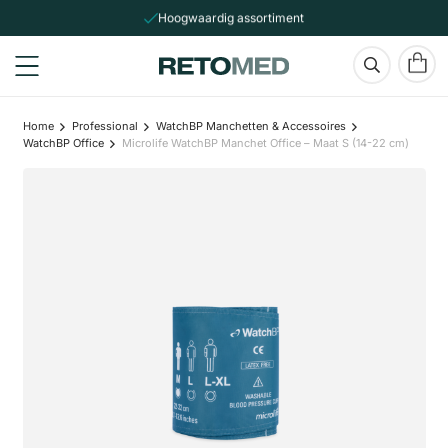
Hoogwaardig assortiment
Home
Professional
WatchBP Manchetten & Accessoires
WatchBP Office
Microlife WatchBP Manchet Office – Maat S (14-22 cm)