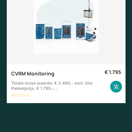
€
1.795
CVRM Monitoring
Totale losse waarde: € 2.490,- excl. btw
Pakketprijs: € 1.795,-…