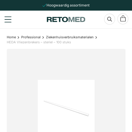
Hoogwaardig assortiment
Home
Professional
Ziekenhuisverbruiksmaterialen
HEDA Vliezenbrekers – steriel – 100 stuks