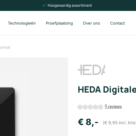
Hoogwaardig assortiment
Technologieën
Proefplaatsing
Over ons
Contact
schaal
HEDA Digital
0
€
8
,-
(
€
9,95
incl. btw