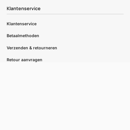
Klantenservice
Klantenservice
Betaalmethoden
Verzenden & retourneren
Retour aanvragen
Login
Klantenservice
Meer informatie
+31 (0) 85 482 81 30
info@retomed.nl
Over ons
Maandag t/m vrijdag 08:30
Antwoord binnen
– 17:00
24 uur
Proefplaatsing
Contact