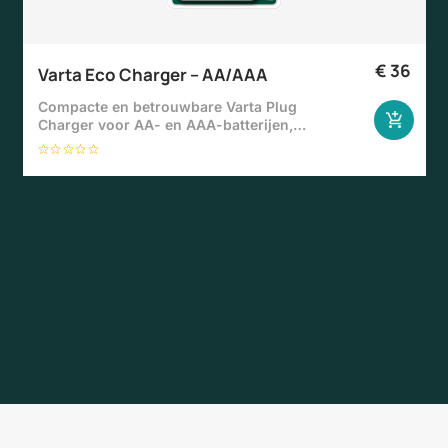
€
36
Varta Eco Charger – AA/AAA
Compacte en betrouwbare Varta Plug
Charger voor AA- en AAA-batterijen,…