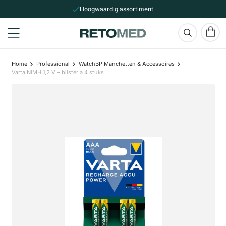
Hoogwaardig assortiment
Home
Professional
WatchBP Manchetten & Accessoires
Varta NiMH 1,2 V – blister à 4 stuks