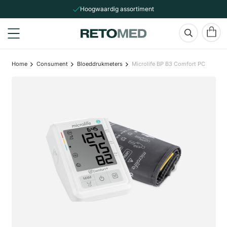
Hoogwaardig assortiment
Home
Consument
Bloeddrukmeters
Microlife BP B3 Comfort PC