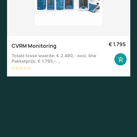
€
1.795
CVRM Monitoring
Totale losse waarde: € 2.490,- excl. btw
Pakketprijs: € 1.795,-…