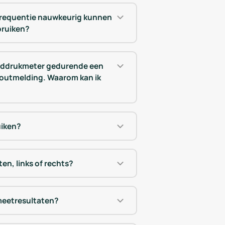
frequentie nauwkeurig kunnen
bruiken?
loeddrukmeter gedurende een
 foutmelding. Waarom kan ik
uiken?
en, links of rechts?
meetresultaten?