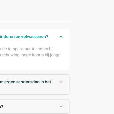
 kinderen en volwassenen?
m de temperatuur te meten bij
rschuwing: hoge koorts bij jonge
om ergens anders dan in het
n?