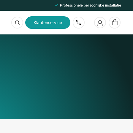
Professionele persoonlijke installatie
Klantenservice
Geen producten in de winkelwagen.