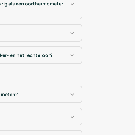
urig als een oorthermometer
nker- en het rechteroor?
r meten?